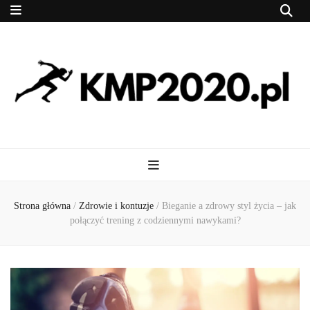
kmp2020.pl
Z miłości do biegania
Strona główna
/
Zdrowie i kontuzje
/
Bieganie a zdrowy styl życia – jak
połączyć trening z codziennymi nawykami?