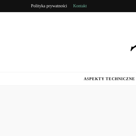
Polityka prywatności
Kontakt
kmp2020.pl
Z miłości do biegania
ASPEKTY TECHNICZNE